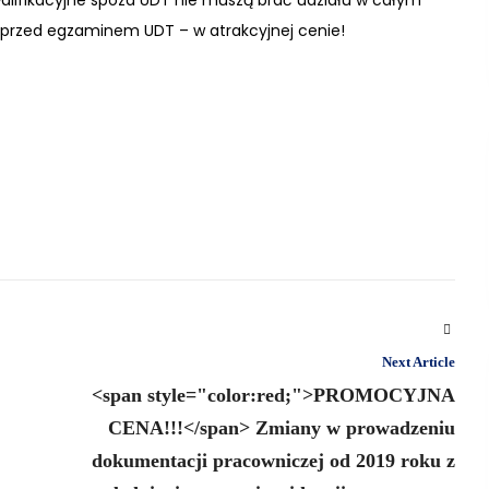
walifikacyjne spoza UDT nie muszą brać udziału w całym
 przed egzaminem UDT – w atrakcyjnej cenie!
Next Article
<span style="color:red;">PROMOCYJNA
CENA!!!</span> Zmiany w prowadzeniu
dokumentacji pracowniczej od 2019 roku z