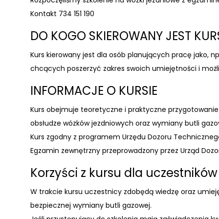
Rozpoczęliśmy szkolenie na wózki jezdniowe z egzami
Kontakt 734 151 190
DO KOGO SKIEROWANY JEST KUR
Kurs kierowany jest dla osób planujących pracę jako, np
chcących poszerzyć zakres swoich umiejęt
ności i moż
INFORMACJE O KURSIE
Kurs obejmuje teoretyczne i praktyczne przygotowanie
obsłudze wózków jezdniowych oraz wymiany butli gazo
Kurs zgodny z programem Urzędu Dozoru Techniczneg
Egzamin zewnętrzny przeprowadzony przez Urząd Doz
Korzyści z kursu dla uczestników
W trakcie kursu uczestnicy zdobędą wiedzę oraz umiej
bezpiecznej wymiany butli gazowej.