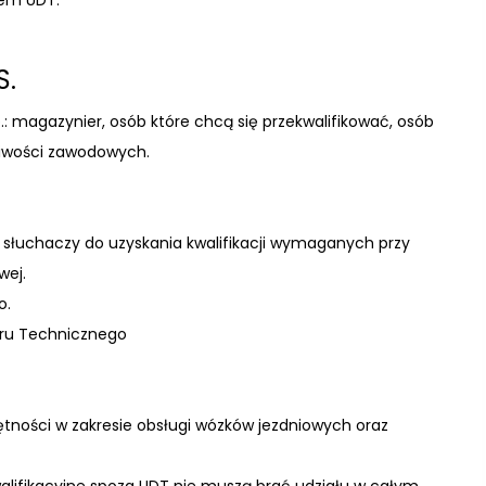
nem UDT.
S.
.: magazynier, osób które chcą się przekwalifikować, osób
liwości zawodowyc
h.
 słuchaczy do uzyskania kwalifikacji wymaganych przy
wej.
o.
oru Technicznego
ętności w zakresie obsługi wózków jezdniowych oraz